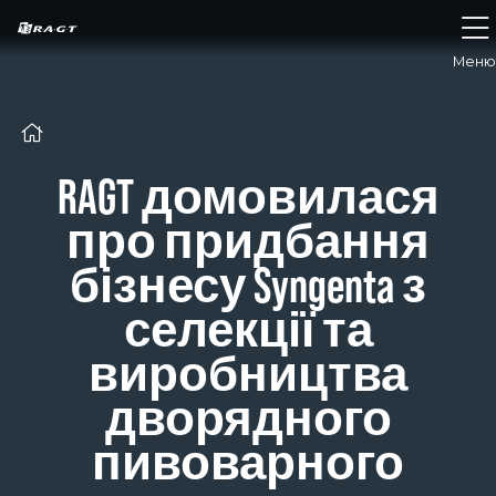
Панель керування кукі
Меню
RAGT домовилася
про придбання
бізнесу Syngenta з
селекції та
виробництва
дворядного
пивоварного