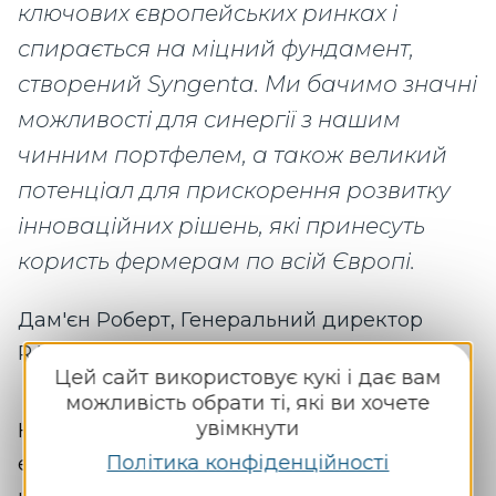
ключових європейських ринках і
спирається на міцний фундамент,
створений Syngenta. Ми бачимо значні
можливості для синергії з нашим
чинним портфелем, а також великий
потенціал для прискорення розвитку
інноваційних рішень, які принесуть
користь фермерам по всій Європі.
Дам'єн Роберт, Генеральний директор
RAGT Semences
Цей сайт використовує кукі і дає вам
можливість обрати ті, які ви хочете
увімкнути
Компанії RAGT та Syngenta розпочали
Політика конфіденційності
ексклюзивні переговори щодо придбання