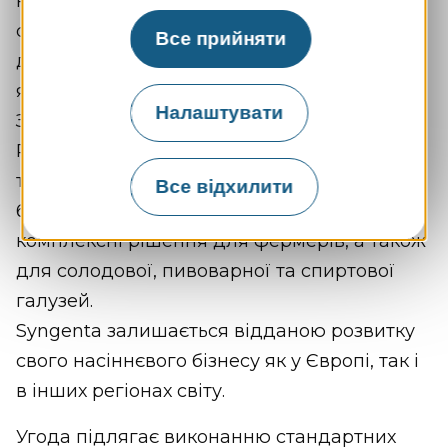
компанією RAGT бізнесу Syngenta з
селекції та виробництва насіння
Все прийняти
дворядного ярого й озимого пивоварного
ячменю.
Налаштувати
Завдяки цьому майбутньому придбанню
RAGT розширить свій портфель продукції
та зміцнить свої позиції й експертизу на
Все відхилити
багатьох ринках, пропонуючи ще більш
комплексні рішення для фермерів, а також
для солодової, пивоварної та спиртової
галузей.
Syngenta залишається відданою розвитку
свого насіннєвого бізнесу як у Європі, так і
в інших регіонах світу.
Угода підлягає виконанню стандартних