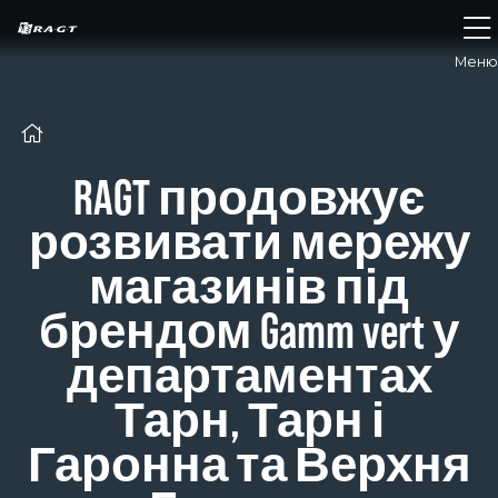
Панель керування кукі
Меню
RAGT продовжує
розвивати мережу
магазинів під
брендом Gamm vert у
департаментах
Тарн, Тарн і
Гаронна та Верхня