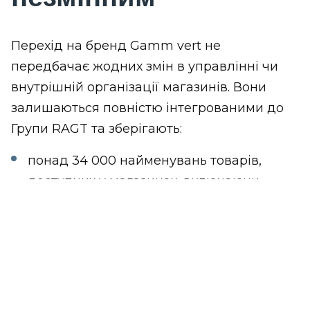
Перехід на бренд Gamm vert не
передбачає жодних змін в управлінні чи
внутрішній організації магазинів. Вони
залишаються повністю інтегрованими до
Групи RAGT та зберігають:
понад 34 000 найменувань товарів,
доступних у магазинах, включаючи
продукцію власних брендів RAGT;
77% продовольчих товарів місцевого
виробництва;
незмінний колектив із 50 співробітників;