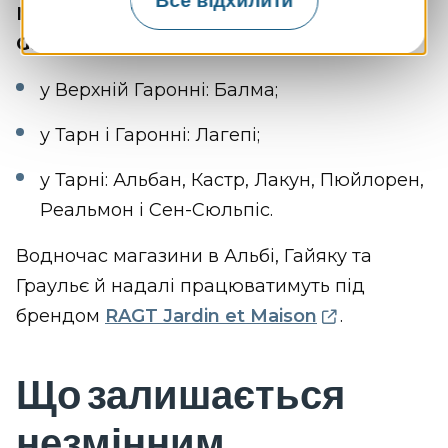
Все відхилити
Магазини, які переходять під бренд
Gamm vert, розташовані:
у Верхній Гаронні: Балма;
у Тарн і Гаронні: Лагепі;
у Тарні: Альбан, Кастр, Лакун, Пюйлорен,
Реальмон і Сен-Сюльпіс.
Водночас магазини в Альбі, Гайяку та
Граульє й надалі працюватимуть під
брендом
RAGT Jardin et Maison
.
Що залишається
незмінним