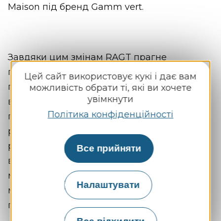
Maison під бренд Gamm vert.
Завдяки цим змінам RAGT прагне
підвищити впізнаваність бренду та
Цей сайт використовує кукі і дає вам
посилити свою комерційну присутність у
можливість обрати ті, які ви хочете
увімкнути
відповідних регіонах. Цей крок відображає
Політика конфіденційності
прагнення Групи розвивати свою
регіональну мережу, спираючись на
репутацію та привабливість добре
Все прийняти
відомого бренду, водночас зберігаючи
місцеву ідентичність і тісний зв’язок
Налаштувати
магазинів із громадами, у яких вони
працюють.