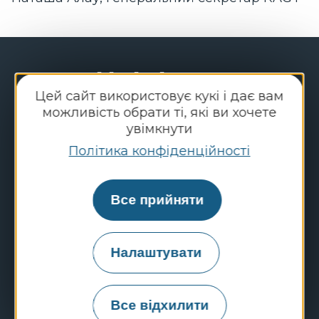
Наші ініціативи
Цей сайт використовує кукі і дає вам
можливість обрати ті, які ви хочете
Підтримка
місцевих спортивних
увімкнути
заходів з метою підвищення
Політика конфіденційності
впізнаваності та розвитку клубів-
партнерів.
Все прийняти
Проведення заходів у магазинах
мережі
RAGT Jardin & Maison
для
Налаштувати
зміцнення зв’язків із клієнтами
через спорт і підтримки місцевих
громад.
Все відхилити