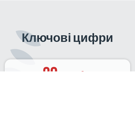
Ключові цифри
20
років
підтримки спортивних ініціатив
40
Понад
спортивних партнерств щороку