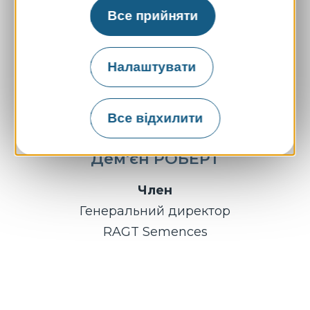
Все прийняти
Налаштувати
Все відхилити
Дем'єн РОБЕРТ
Член
Генеральний директор
RAGT Semences