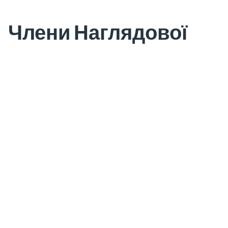
Члени Наглядової
ради
Клод Табель
Презедент
Сабіна Сінґла-Делаттре
Крістіан СІНГЛА
Тібо Бенар де Веделлі
Стефані КОР
Крістін ДЕЛЕО