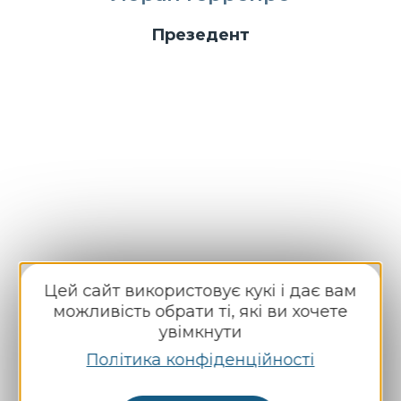
Презедент
Цей сайт використовує кукі і дає вам
Ніколя ЛЕКАТ
можливість обрати ті, які ви хочете
увімкнути
Член
Політика конфіденційності
Генеральний директор
RAGT Plateau Central