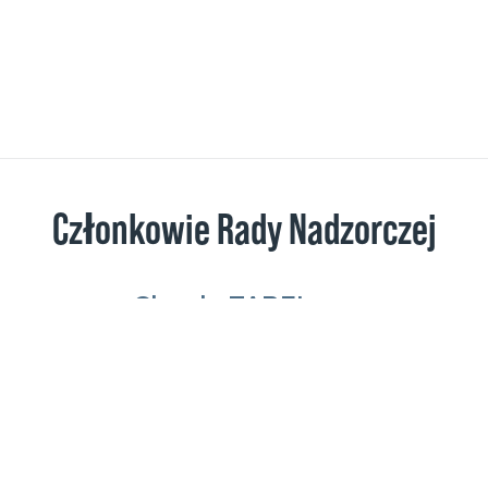
Członkowie Rady Nadzorczej
Claude TABEL
Przewodniczący
Sabine SINGLA-DELATTRE
Christian SINGLA
Thibault BENARD de VEDELLY