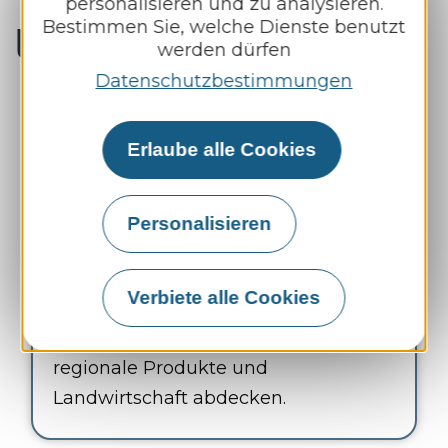
personalisieren und zu analysieren.
Bestimmen Sie, welche Dienste benutzt
Unsere Dienstleistungen
werden dürfen
Datenschutzbestimmungen
Erlaube alle Cookies
Angebot
Personalisieren
Eine umfangreiche Auswahl an
Verbiete alle Cookies
Qualitätsprodukten, die die Bereiche
Garten, Heimtierbedarf, Motorgeräte,
regionale Produkte und
Landwirtschaft abdecken.