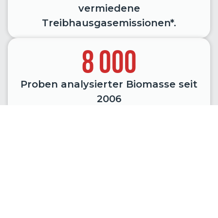
vermiedene
Treibhausgasemissionen*.
8 000
Proben analysierter Biomasse seit
2006
*Berechnungen, die anhand der Angaben in
der RED-Richtlinie durchgeführt und von der
Zertifizierungsstelle im Rahmen der ISCC-EU-
Zertifizierung validiert wurden.