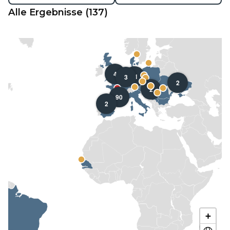
Alle Ergebnisse
(
137
)
4
11
3
2
2
90
2
+