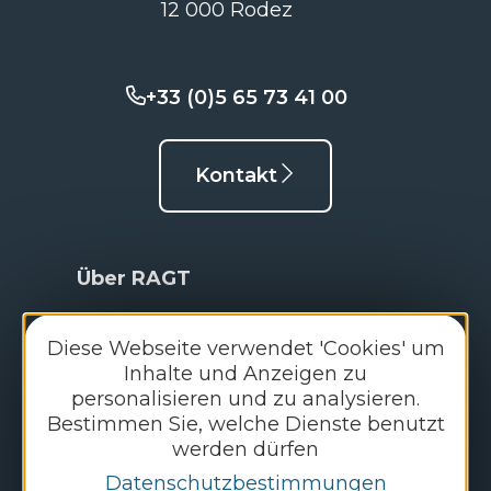
12 000 Rodez
+33 (0)5 65 73 41 00
Kontakt
Über RAGT
Unsere Geschichte
Diese Webseite verwendet 'Cookies' um
Inhalte und Anzeigen zu
Unser Ziel
personalisieren und zu analysieren.
Bestimmen Sie, welche Dienste benutzt
Arbeiten bei RAGT
werden dürfen
Nachrichten der RAGT-Gruppe
Datenschutzbestimmungen