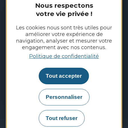
Actualités du Groupe RAGT
Nous respectons
votre vie privée !
FAQ : questions fréquentes
Les cookies nous sont très utiles pour
améliorer votre expérience de
navigation, analyser et mesurer votre
Découvrez les sites
engagement avec nos contenus.
du Groupe RAGT
Politique de confidentialité
Portail Emploi
RAGT Semences
Tout accepter
RAGT Plateau Central
Personnaliser
RAGT Jardin & Maison
RAGT Energie
Tout refuser