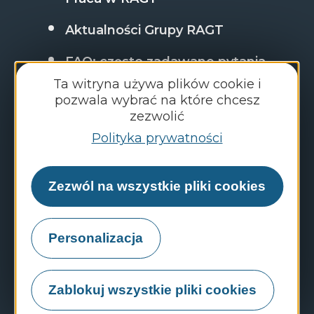
Aktualności Grupy RAGT
FAQ: często zadawane pytania
Ta witryna używa plików cookie i
pozwala wybrać na które chcesz
zezwolić
Odkryj strony internetowe Grupy RAGT
Polityka prywatności
Portal zatrudnienia
RAGT Seeds
Zezwól na wszystkie pliki cookies
RAGT Central Plateau
Personalizacja
RAGT Garden & Home
RAGT Energy
Zablokuj wszystkie pliki cookies