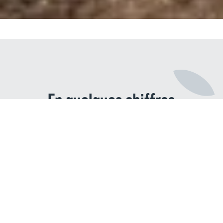
En quelques chiffres
88
/100
score générale de l'index égalité
professionnelle femmes - hommes
2026