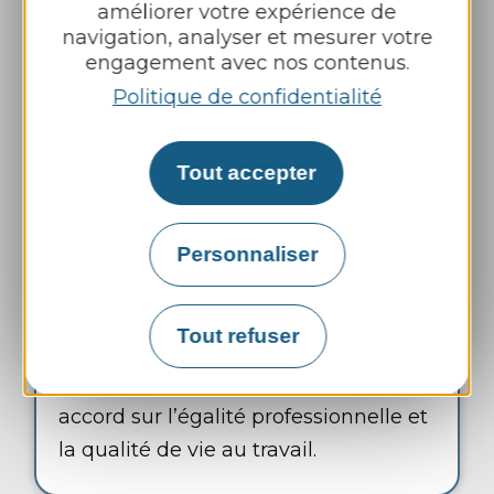
améliorer votre expérience de
navigation, analyser et mesurer votre
engagement avec nos contenus.
Politique de confidentialité
Tout accepter
Equilibre vie professionnelle
/ personnelle
Personnaliser
Les initiatives visant à soutenir cet
équilibre sont fondamentales, pour
Tout refuser
exemple le Groupe dispose en France
d’un accord de télétravail ainsi qu’un
accord sur l’égalité professionnelle et
la qualité de vie au travail.