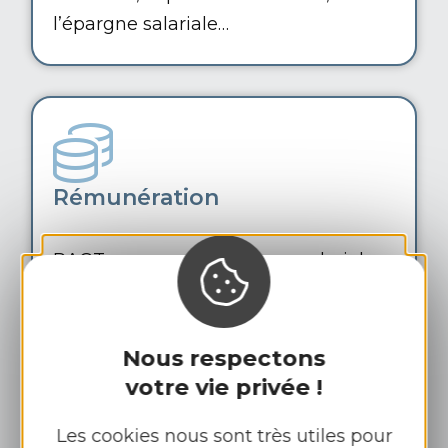
l’épargne salariale…
Rémunération
RAGT propose un package salarial
attractif, incluant des avantages
sociaux, des primes de performance…
Le système de rémunération s’appuie
Nous respectons
sur un processus de revue salariale
votre vie privée !
annuelle alliant transparence et
Les cookies nous sont très utiles pour
équité.