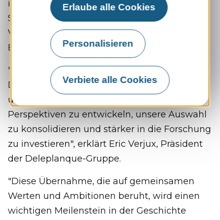
in der Tat für ihre Expertise in der
Erlaube alle Cookies
Saatgutvermehrung, der Züchtung und dem
Vertrieb von Rüben- und Gemüsesaatgut in
Personalisieren
Europa bekannt.
"Die Integration durch RAGT wird es
Verbiete alle Cookies
Deleplanque und seinen Einheiten Strube
und van Waveren ermöglichen, neue
Perspektiven zu entwickeln, unsere Auswahl
zu konsolidieren und stärker in die Forschung
zu investieren", erklärt Eric Verjux, Präsident
der Deleplanque-Gruppe.
"Diese Übernahme, die auf gemeinsamen
Werten und Ambitionen beruht, wird einen
wichtigen Meilenstein in der Geschichte