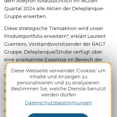
dem Aveyron voraussichtlich im letzten
Quartal 2024 alle Aktien der Deleplanque-
Gruppe erwerben.
Diese strategische Transaktion wird unser
Produktportfolio erweitern", erklärt Laurent
Guerreiro, Vorstandsvorsitzender der RAGT
Gruppe. Deleplanque/Strube verfügt über
eine anerkannte Expertise im Bereich der
Zuckerrüben. Durch die Kombination der
Diese Webseite verwendet 'Cookies' um
Komplementaritäten der beiden Strukturen,
Inhalte und Anzeigen zu
personalisieren und zu analysieren.
sowohl in der Sortenauswahl als auch in der
Bestimmen Sie, welche Dienste benutzt
Produktion, ist es unser Ziel, die Erwartungen
werden dürfen
unserer Kunden bestmöglich zu erfüllen."
Datenschutzbestimmungen
Die 1848 gegründete Groupe Deleplanque ist