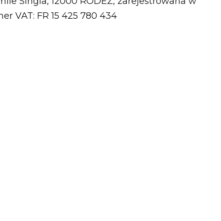
mile Singla, 12000 RODEZ, zarejestrowana w
r VAT: FR 15 425 780 434