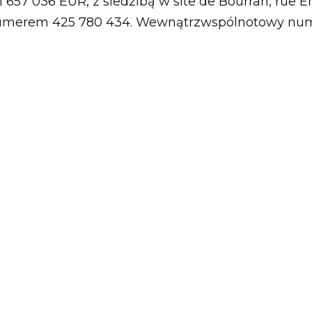
657 036 EUR, z siedzibą w site de Bourran, rue E
numerem 425 780 434. Wewnątrzwspólnotowy nume