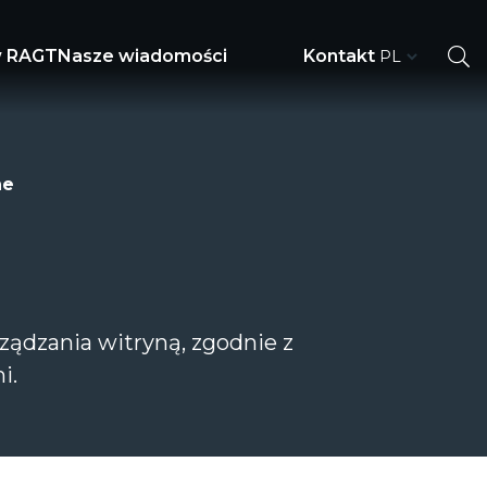
w RAGT
Nasze wiadomości
Kontakt
ne
rządzania witryną, zgodnie z
i.