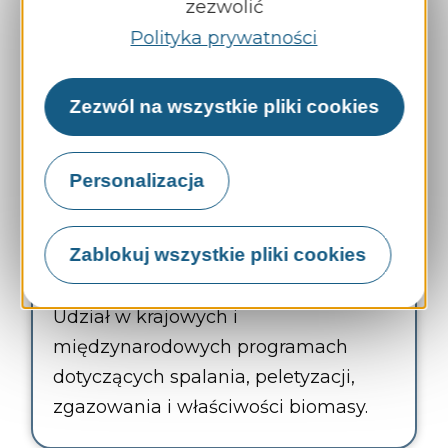
zezwolić
biomasy, testy pilotażowe wstępnej
Polityka prywatności
obróbki i granulacji biomasy, testy
spalania itp.
Zezwól na wszystkie pliki cookies
Personalizacja
Badania i rozwój
Zablokuj wszystkie pliki cookies
Udział w krajowych i
międzynarodowych programach
dotyczących spalania, peletyzacji,
zgazowania i właściwości biomasy.