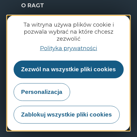
O RAGT
Nasza historia
Ta witryna używa plików cookie i
pozwala wybrać na które chcesz
O RAGT
zezwolić
Praca w RAGT
Polityka prywatności
Aktualności Grupy RAGT
Zezwól na wszystkie pliki cookies
FAQ: często zadawane pytania
Personalizacja
Odkryj strony internetowe Grupy RAGT
Portal zatrudnienia
Zablokuj wszystkie pliki cookies
RAGT Seeds