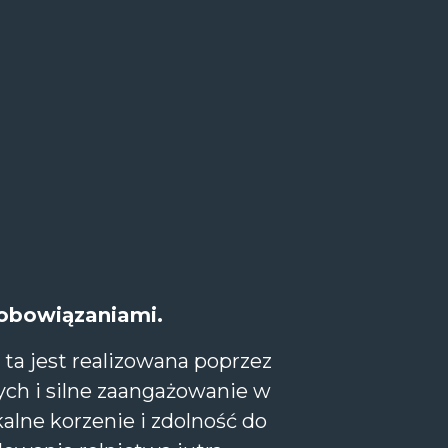
zobowiązaniami.
a jest realizowana poprzez
ch i silne zaangażowanie w
kalne korzenie i zdolność do