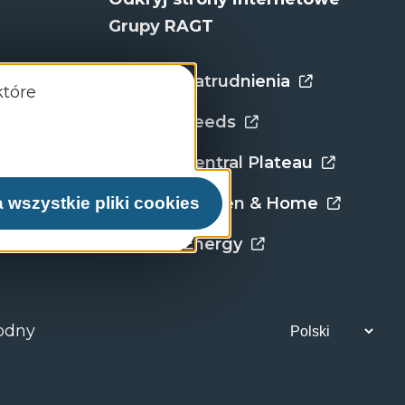
Grupy RAGT
Portal zatrudnienia
które
RAGT Seeds
RAGT Central Plateau
 RAGT
RAGT Garden & Home
 wszystkie pliki cookies
ane
RAGT Energy
odny