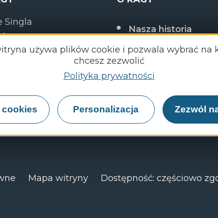
 Singla
Nasza historia
odez
itryna używa plików cookie i pozwala wybrać na 
O RAGT
chcesz zezwolić
Praca w RAGT
Polityka prywatności
5 65 73 41 00
Aktualności Grupy
i cookies
Personalizacja
Zezwól na
aktuj się z nami
FAQ: często zadaw
pytania
awne
Mapa witryny
Dostępność: częściowo zg