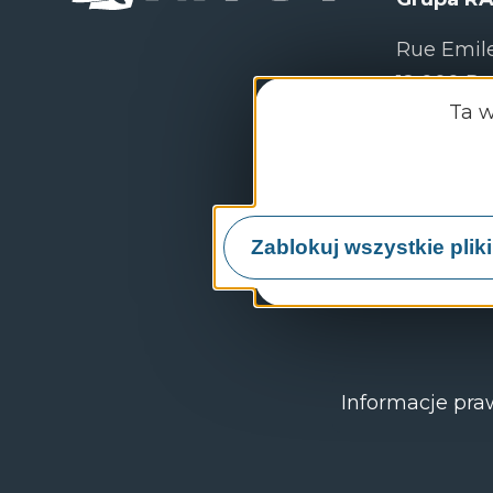
Rue Emile
12 000 R
Ta w
+33 (0)
Zablokuj wszystkie plik
Skont
Informacje pr